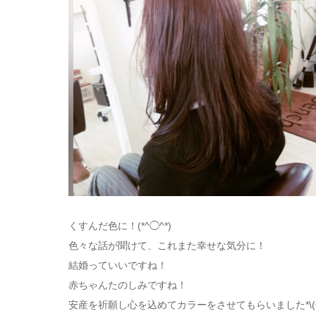
くすんだ色に！(*^◯^*)
色々な話が聞けて、これまた幸せな気分に！
結婚っていいですね！
赤ちゃんたのしみですね！
安産を祈願し心を込めてカラーをさせてもらいました*\(^o^