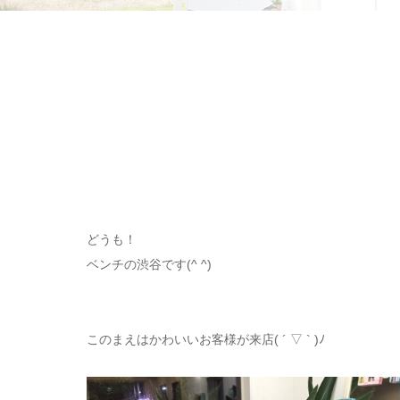
どうも！
ベンチの渋谷です(^ ^)
このまえはかわいいお客様が来店( ´ ▽ ` )ﾉ