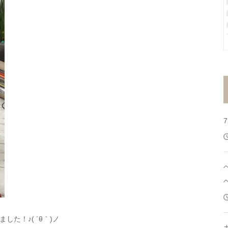
た！♪( ´θ｀)ノ