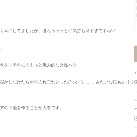
く耳にしてましたが、ほんっっっとに気持ち良すぎですね♡
、
今をステキに☆もっと魅力的な女性へ☆
かしつけたらお手入れ忘れとった(´;ω;｀)。。。みたいな日もありま
アの下地を作ることが大事です。