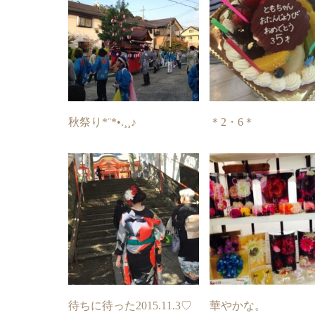
秋祭り*¨*•.¸¸♪
＊2・6＊
待ちに待った2015.11.3♡
華やかな。