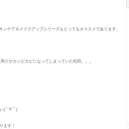
スキンケア＆メイクアップシリーズもとってもオススメであります。
鼻周りがカッピカピになってしまっていた松田。。。
(⌒∇⌒)
あります！