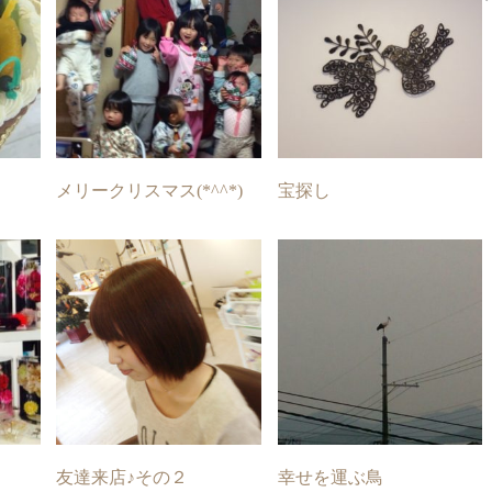
メリークリスマス(*^^*)
宝探し
友達来店♪その２
幸せを運ぶ鳥