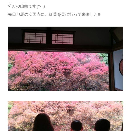
ﾍﾞﾝﾁの山崎です(^-^)
先日但馬の安国寺に、紅葉を見に行って来ました‼