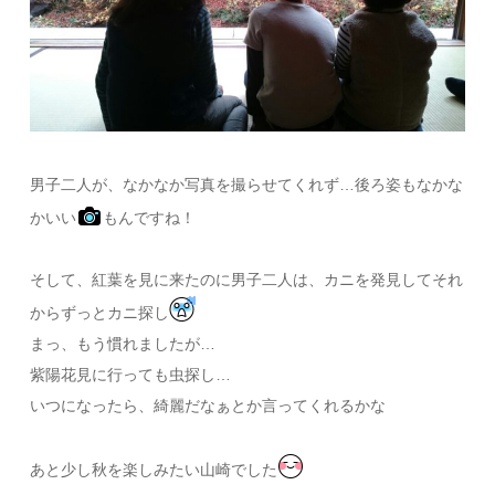
男子二人が、なかなか写真を撮らせてくれず…後ろ姿もなかな
かいい
もんですね！
そして、紅葉を見に来たのに男子二人は、カニを発見してそれ
からずっとカニ探し
まっ、もう慣れましたが…
紫陽花見に行っても虫探し…
いつになったら、綺麗だなぁとか言ってくれるかな
あと少し秋を楽しみたい山崎でした