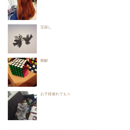
宝探し
難解
お子様連れでも☆