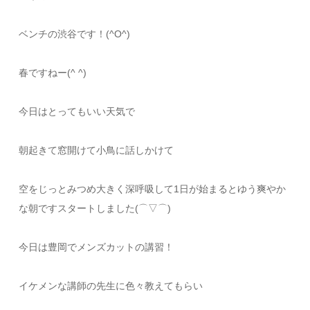
ベンチの渋谷です！(^O^)
春ですねー(^ ^)
今日はとってもいい天気で
朝起きて窓開けて小鳥に話しかけて
空をじっとみつめ大きく深呼吸して1日が始まるとゆう爽やか
な朝ですスタートしました(⌒▽⌒)
今日は豊岡でメンズカットの講習！
イケメンな講師の先生に色々教えてもらい